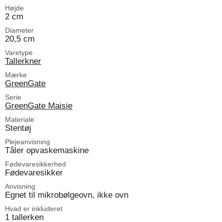
Højde
2 cm
Diameter
20,5 cm
Varetype
Tallerkner
Mærke
GreenGate
Serie
GreenGate Maisie
Materiale
Stentøj
Plejeanvisning
Tåler opvaskemaskine
Fødevaresikkerhed
Fødevaresikker
Anvisning
Egnet til mikrobølgeovn, ikke ovn
Hvad er inkluderet
1 tallerken