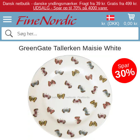
Dansk netbutik - danske yndlingsmærker.
Fragt fra 39 kr. Gratis fra 499 kr.
UDSALG - Spar op til 70% på 4000 varer.
kr. (DKK)
0,00 kr.
GreenGate Tallerken Maisie White
Spar
30%