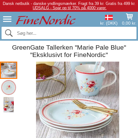
Dansk netbutik - danske yndlingsmærker.
Fragt fra 39 kr. Gratis fra 499 kr.
UDSALG - Spar op til 70% på 4000 varer.
kr. (DKK)
0,00 kr.
GreenGate Tallerken "Marie Pale Blue"
"Eksklusivt for FineNordic"