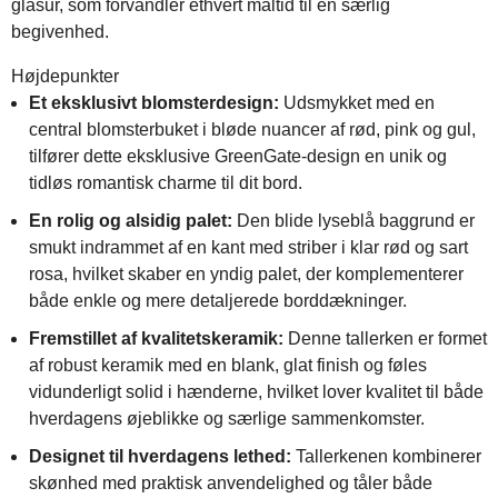
glasur, som forvandler ethvert måltid til en særlig
begivenhed.
Højdepunkter
Et eksklusivt blomsterdesign:
Udsmykket med en
central blomsterbuket i bløde nuancer af rød, pink og gul,
tilfører dette eksklusive GreenGate-design en unik og
tidløs romantisk charme til dit bord.
En rolig og alsidig palet:
Den blide lyseblå baggrund er
smukt indrammet af en kant med striber i klar rød og sart
rosa, hvilket skaber en yndig palet, der komplementerer
både enkle og mere detaljerede borddækninger.
Fremstillet af kvalitetskeramik:
Denne tallerken er formet
af robust keramik med en blank, glat finish og føles
vidunderligt solid i hænderne, hvilket lover kvalitet til både
hverdagens øjeblikke og særlige sammenkomster.
Designet til hverdagens lethed:
Tallerkenen kombinerer
skønhed med praktisk anvendelighed og tåler både