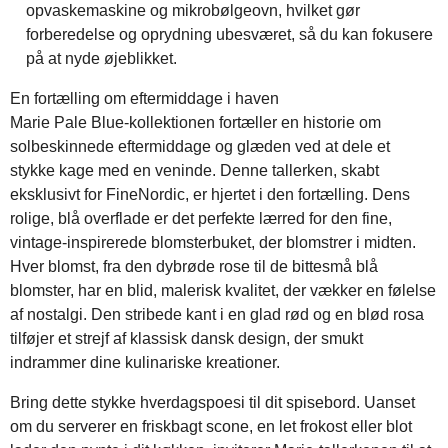
opvaskemaskine og mikrobølgeovn, hvilket gør
forberedelse og oprydning ubesværet, så du kan fokusere
på at nyde øjeblikket.
En fortælling om eftermiddage i haven
Marie Pale Blue-kollektionen fortæller en historie om
solbeskinnede eftermiddage og glæden ved at dele et
stykke kage med en veninde. Denne tallerken, skabt
eksklusivt for FineNordic, er hjertet i den fortælling. Dens
rolige, blå overflade er det perfekte lærred for den fine,
vintage-inspirerede blomsterbuket, der blomstrer i midten.
Hver blomst, fra den dybrøde rose til de bittesmå blå
blomster, har en blid, malerisk kvalitet, der vækker en følelse
af nostalgi. Den stribede kant i en glad rød og en blød rosa
tilføjer et strejf af klassisk dansk design, der smukt
indrammer dine kulinariske kreationer.
Bring dette stykke hverdagspoesi til dit spisebord. Uanset
om du serverer en friskbagt scone, en let frokost eller blot