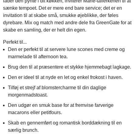
lader den pynte i dit køkken, inviterer Marie-tallerkenen til at
sænke tempoet. Det er mere end bare service; det er en
invitation til at skabe små, smukke øjeblikke, der føles
dyrebare. Mix og match med andre dele fra GreenGate for at
skabe en samling, der er helt din egen.
Perfekt til...
Den er perfekt til at servere lune scones med creme og
marmelade til afternoon tea.
Brug den til at præsentere et stykke hjemmebagt lagkage.
Den er ideel til at nyde en let og enkel frokost i haven.
Tilføj et strejf af blomstercharme til din daglige
morgenmadstoast.
Den udgør en smuk base for at fremvise farverige
macarons eller petitfours.
Skab en gennemført og romantisk borddækning til en
særlig brunch.