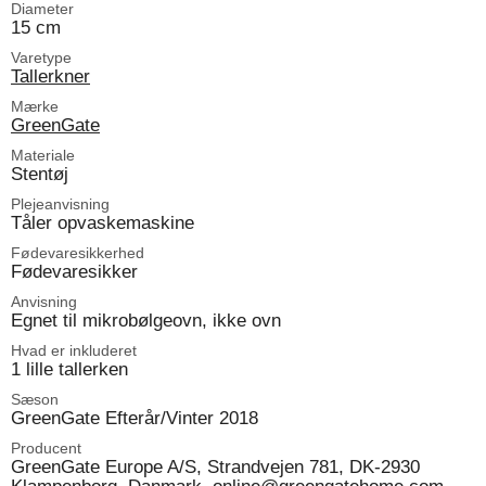
Diameter
15 cm
Varetype
Tallerkner
Mærke
GreenGate
Materiale
Stentøj
Plejeanvisning
Tåler opvaskemaskine
Fødevaresikkerhed
Fødevaresikker
Anvisning
Egnet til mikrobølgeovn, ikke ovn
Hvad er inkluderet
1 lille tallerken
Sæson
GreenGate Efterår/Vinter 2018
Producent
GreenGate Europe A/S, Strandvejen 781, DK-2930