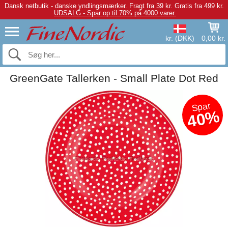
Dansk netbutik - danske yndlingsmærker.
Fragt fra 39 kr. Gratis fra 499 kr.
UDSALG - Spar op til 70% på 4000 varer.
kr. (DKK)
0,00 kr.
GreenGate Tallerken - Small Plate Dot Red
Spar
40%