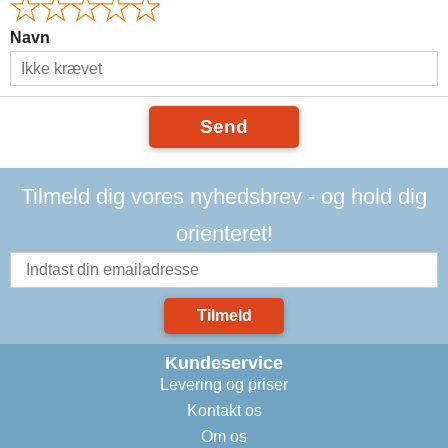
Navn
Send
Tilmeld dig vores nyhedsbrev - og hold dig
orienteret!
Tilmeld
Kundeservice
Levering og priser
Kontakt os
Om os