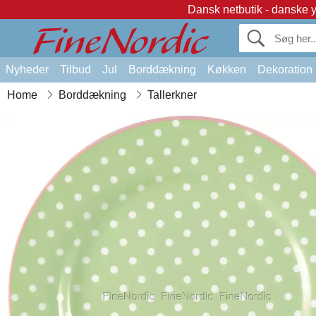
Dansk netbutik - danske 
Nyheder
Tilbud
Jul
Borddækning
Køkken
Dekoration
Home
Borddækning
Tallerkner