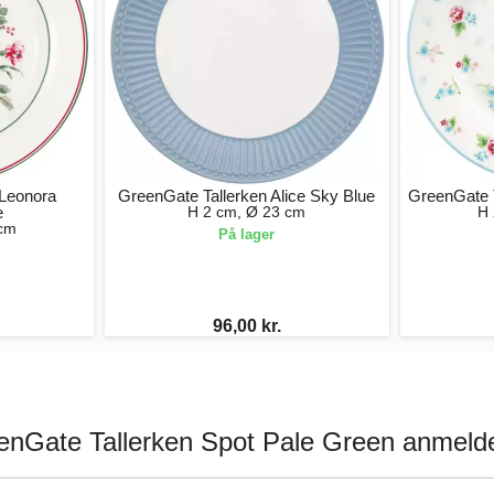
 Leonora
GreenGate Tallerken Alice Sky Blue
GreenGate T
e
H 2 cm, Ø 23 cm
H 
 cm
På lager
96,00 kr.
enGate Tallerken Spot Pale Green anmelde