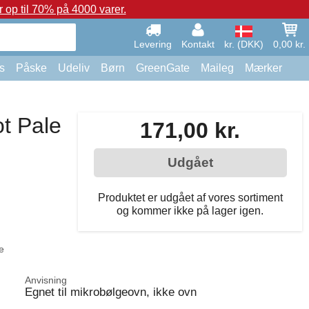
op til 70% på 4000 varer.
Levering
Kontakt
kr. (DKK)
0,00 kr.
s
Påske
Udeliv
Børn
GreenGate
Maileg
Mærker
t Pale
171,00 kr.
Udgået
Produktet er udgået af vores sortiment
og kommer ikke på lager igen.
e
Anvisning
Egnet til mikrobølgeovn, ikke ovn