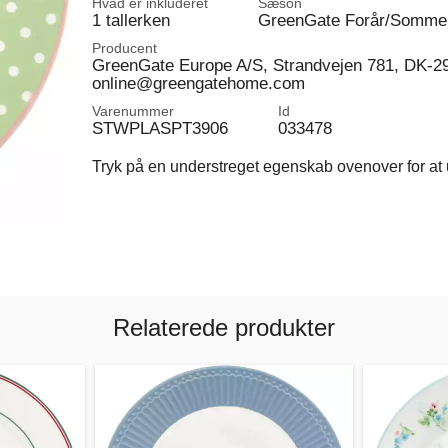
Hvad er inkluderet
Sæson
1 tallerken
GreenGate Forår/Somme
Producent
GreenGate Europe A/S, Strandvejen 781, DK-2
online@greengatehome.com
Varenummer
Id
STWPLASPT3906
033478
Tryk på en understreget egenskab ovenover for at u
Relaterede produkter