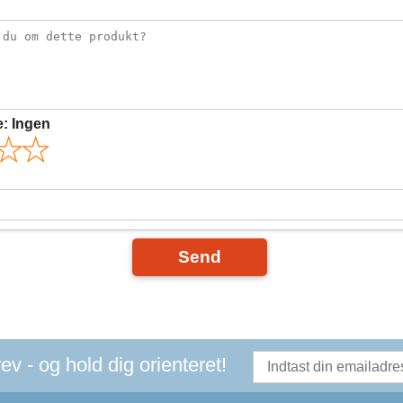
e:
Ingen
Send
v - og hold dig orienteret!