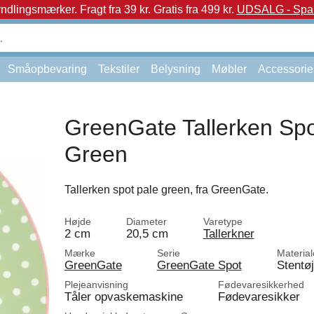
yndlingsmærker.
Fragt fra 39 kr. Gratis fra 499 kr.
UDSALG - Spar 
Småopbevaring
Tekstiler
Belysning
Møbler
Accessorie
GreenGate Tallerken Spo
Green
Tallerken spot pale green, fra GreenGate.
Højde
Diameter
Varetype
2 cm
20,5 cm
Tallerkner
Mærke
Serie
Material
GreenGate
GreenGate Spot
Stentøj
Plejeanvisning
Fødevaresikkerhed
Tåler opvaskemaskine
Fødevaresikker