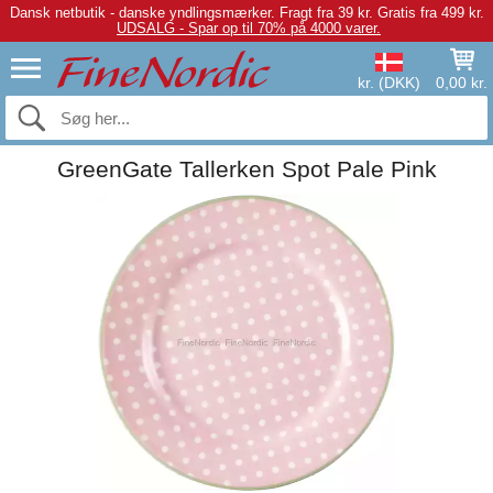
Dansk netbutik - danske yndlingsmærker.
Fragt fra 39 kr. Gratis fra 499 kr.
UDSALG - Spar op til 70% på 4000 varer.
kr. (DKK)
0,00 kr.
GreenGate Tallerken Spot Pale Pink