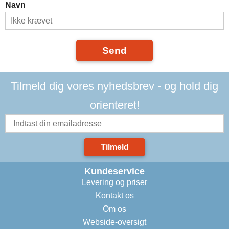
Navn
Send
Tilmeld dig vores nyhedsbrev - og hold dig
orienteret!
Tilmeld
Kundeservice
Levering og priser
Kontakt os
Om os
Webside-oversigt