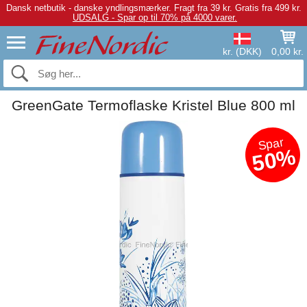
Dansk netbutik - danske yndlingsmærker.
Fragt fra 39 kr. Gratis fra 499 kr.
UDSALG - Spar op til 70% på 4000 varer.
kr. (DKK)
0,00 kr.
GreenGate Termoflaske Kristel Blue 800 ml
Spar
50%