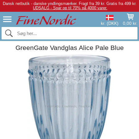
Dansk netbutik - danske yndlingsmærker.
Fragt fra 39 kr. Gratis fra 499 kr.
UDSALG - Spar op til 70% på 4000 varer.
kr. (DKK)
0,00 kr.
GreenGate Vandglas Alice Pale Blue