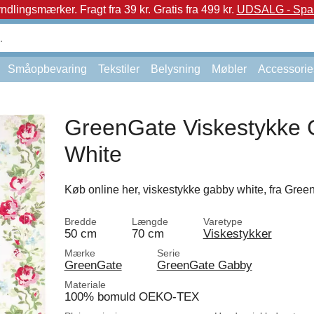
yndlingsmærker.
Fragt fra 39 kr. Gratis fra 499 kr.
UDSALG - Spar 
Småopbevaring
Tekstiler
Belysning
Møbler
Accessorie
GreenGate Viskestykke
White
Køb online her, viskestykke gabby white, fra Gree
Bredde
Længde
Varetype
50 cm
70 cm
Viskestykker
Mærke
Serie
GreenGate
GreenGate Gabby
Materiale
100% bomuld OEKO-TEX