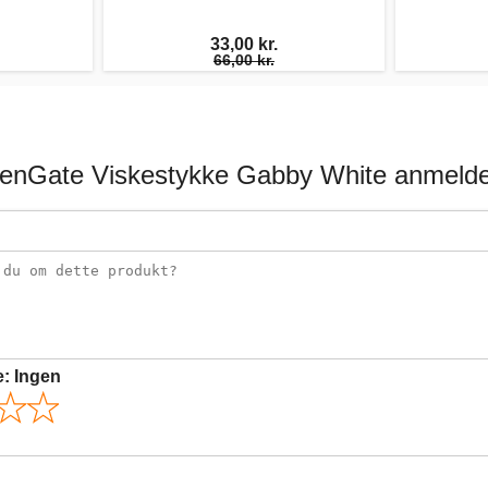
33,00 kr.
66,00 kr.
enGate Viskestykke Gabby White anmelde
e:
Ingen