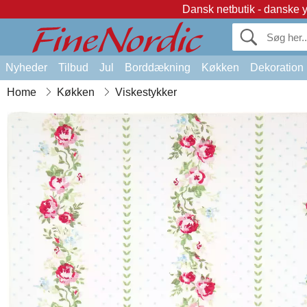
Dansk netbutik - danske 
Nyheder
Tilbud
Jul
Borddækning
Køkken
Dekoration
Home
Køkken
Viskestykker