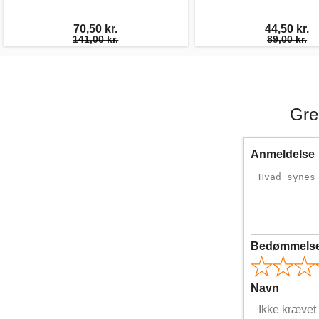
70,50 kr.
44,50 kr.
141,00 kr.
89,00 kr.
Gre
Anmeldelse
Bedømmels
Navn