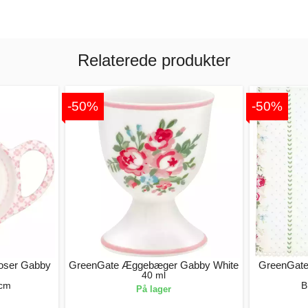
Relaterede produkter
-50%
-50%
poser Gabby
GreenGate Æggebæger Gabby White
GreenGate 
40 ml
 cm
B
På lager