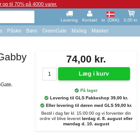
op til 70% på 4000 varer.
Levering
Kontakt
kr. (DKK)
0,00 kr.
s
Påske
Børn
GreenGate
Maileg
Mærker
 Gabby
74,00 kr.
Læg i kurv
nGate.
På lager
Levering til GLS Pakkeshop 39,00 kr.
Eller levering til døren med GLS 59,00 kr.
Bestil i dag før kl. 15:00:00 og vi forventer din
ordre vil blive leveret
lørdag d. 8. august eller
mandag d. 10. august