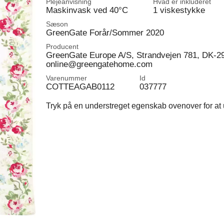
Plejeanvisning
Hvad er inkluderet
Maskinvask ved 40°C
1 viskestykke
Sæson
GreenGate Forår/Sommer 2020
Producent
GreenGate Europe A/S, Strandvejen 781, DK-2
online@greengatehome.com
Varenummer
Id
COTTEAGAB0112
037777
Tryk på en understreget egenskab ovenover for at u