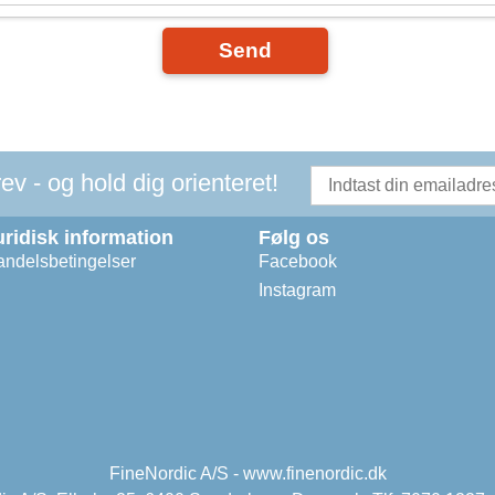
Send
v - og hold dig orienteret!
uridisk information
Følg os
ndelsbetingelser
Facebook
Instagram
FineNordic A/S - www.finenordic.dk