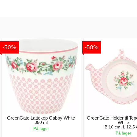
-50%
-50%
GreenGate Lattekop Gabby White
GreenGate Holder til Te
350 ml
White
B 10 cm, L 12,5
På lager
På lager