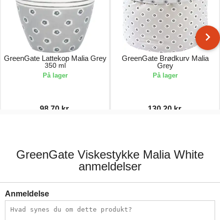
GreenGate Lattekop Malia Grey
GreenGate Brødkurv Malia
350 ml
Grey
På lager
På lager
98,70 kr.
130,20 kr.
141,00 kr.
186,00 kr.
GreenGate Viskestykke Malia White
anmeldelser
Anmeldelse