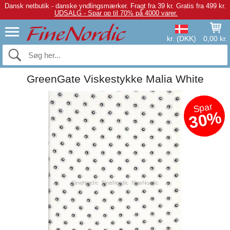
Dansk netbutik - danske yndlingsmærker.
Fragt fra 39 kr. Gratis fra 499 kr.
UDSALG - Spar op til 70% på 4000 varer.
kr. (DKK)
0,00 kr.
GreenGate Viskestykke Malia White
Spar
30%