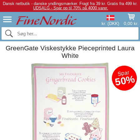
Dansk netbutik - danske yndlingsmærker.
Fragt fra 39 kr. Gratis fra 499 kr.
UDSALG - Spar op til 70% på 4000 varer.
kr. (DKK)
0,00 kr.
GreenGate Viskestykke Pieceprinted Laura
White
Spar
50%