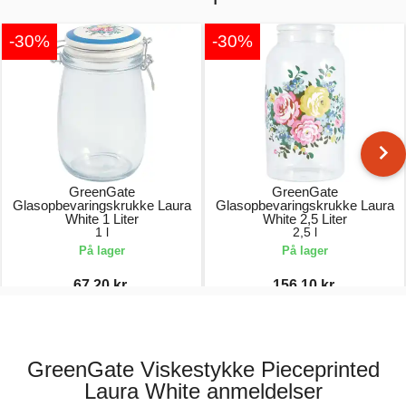
-30%
-30%
GreenGate
GreenGate
Glasopbevaringskrukke Laura
Glasopbevaringskrukke Laura
White 1 Liter
White 2,5 Liter
1 l
2,5 l
På lager
På lager
67,20 kr.
156,10 kr.
96,00 kr.
223,00 kr.
GreenGate Viskestykke Pieceprinted
Laura White anmeldelser