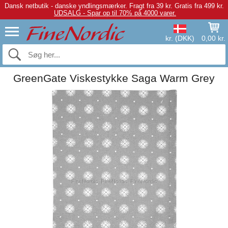
Dansk netbutik - danske yndlingsmærker.
Fragt fra 39 kr. Gratis fra 499 kr.
UDSALG - Spar op til 70% på 4000 varer.
kr. (DKK)
0,00 kr.
GreenGate Viskestykke Saga Warm Grey