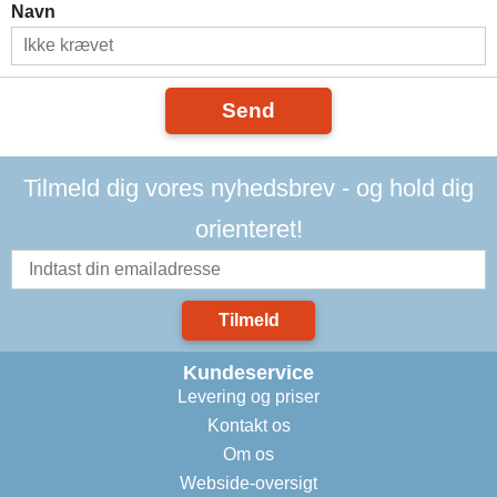
Navn
Send
Tilmeld dig vores nyhedsbrev - og hold dig
orienteret!
Tilmeld
Kundeservice
Levering og priser
Kontakt os
Om os
Webside-oversigt