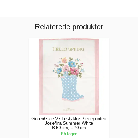
Relaterede produkter
GreenGate Viskestykke Pieceprinted
Josefina Summer White
B 50 cm, L 70 cm
På lager