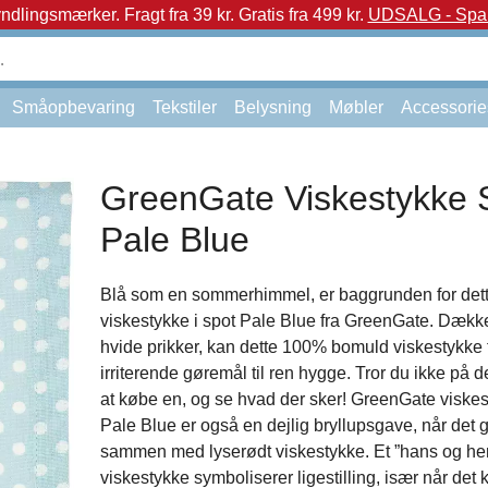
yndlingsmærker.
Fragt fra 39 kr. Gratis fra 499 kr.
UDSALG - Spar 
Småopbevaring
Tekstiler
Belysning
Møbler
Accessorie
GreenGate Viskestykke 
Pale Blue
Blå som en sommerhimmel, er baggrunden for det
viskestykke i spot Pale Blue fra GreenGate. Dække
hvide prikker, kan dette 100% bomuld viskestykke 
irriterende gøremål til ren hygge. Tror du ikke på 
at købe en, og se hvad der sker! GreenGate viskest
Pale Blue er også en dejlig bryllupsgave, når det 
sammen med lyserødt viskestykke. Et ”hans og he
viskestykke symboliserer ligestilling, især når det 