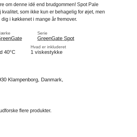
edre om denne idé end brudgommen! Spot Pale
 kvalitet, som ikke kun er behagelig for øjet, men
e dig i køkkenet i mange år fremover.
ærke
Serie
reenGate
GreenGate Spot
Hvad er inkluderet
d 40°C
1 viskestykke
930 Klampenborg, Danmark,
dforske flere produkter.