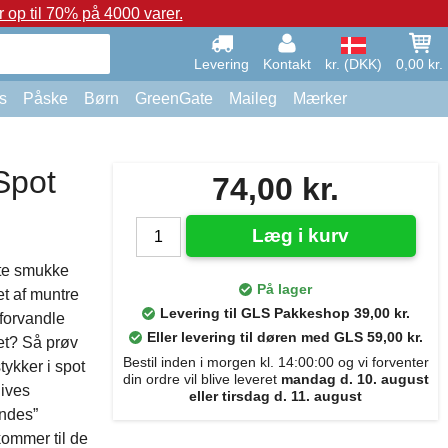
op til 70% på 4000 varer.
Levering
Kontakt
kr. (DKK)
0,00 kr.
s
Påske
Børn
GreenGate
Maileg
Mærker
Spot
74,00 kr.
Læg i kurv
te smukke
På lager
t af muntre
Levering til GLS Pakkeshop 39,00 kr.
forvandle
Eller levering til døren med GLS 59,00 kr.
det? Så prøv
Bestil inden i morgen kl. 14:00:00 og vi forventer
ykker i spot
din ordre vil blive leveret
mandag d. 10. august
gives
eller tirsdag d. 11. august
ndes”
kommer til de