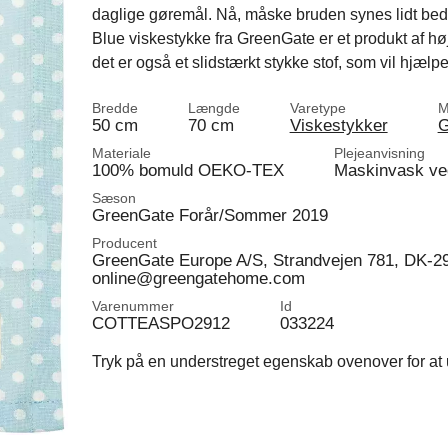
daglige gøremål. Nå, måske bruden synes lidt b
Blue viskestykke fra GreenGate er et produkt af høj
det er også et slidstærkt stykke stof, som vil hjælp
Bredde
Længde
Varetype
M
50 cm
70 cm
Viskestykker
G
Materiale
Plejeanvisning
100% bomuld OEKO-TEX
Maskinvask ve
Sæson
GreenGate Forår/Sommer 2019
Producent
GreenGate Europe A/S, Strandvejen 781, DK-2
online@greengatehome.com
Varenummer
Id
COTTEASPO2912
033224
Tryk på en understreget egenskab ovenover for at u