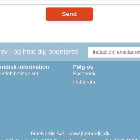
Send
v - og hold dig orienteret!
uridisk information
Følg os
ndelsbetingelser
Facebook
Instagram
FineNordic A/S - www.finenordic.dk