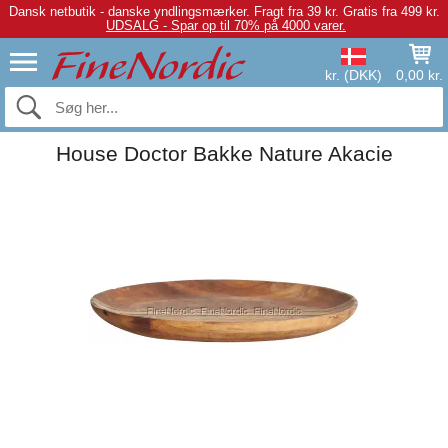
Dansk netbutik - danske yndlingsmærker.
Fragt fra 39 kr. Gratis fra 499 kr.
UDSALG - Spar op til 70% på 4000 varer.
kr. (DKK)
0,00 kr.
House Doctor Bakke Nature Akacie