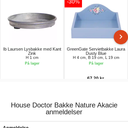
-30%
Ib Laursen Lysbakke med Kant
GreenGate Servietbakke Laura
Zink
Dusty Blue
H 1 cm
H 4 cm, B 19 cm, L 19 cm
På lager
På lager
67,20 kr.
19,00 kr.
96,00 kr.
House Doctor Bakke Nature Akacie
anmeldelser
Anmeldelse