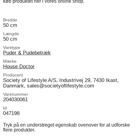
køb produktet her i vores online shop.
Bredde
50 cm
Længde
50 cm
Varetype
Puder & Pudebetræk
Mærke
House Doctor
Producent
Society of Lifestyle A/S, Industrivej 29, 7430 Ikast,
Danmark, sales@societyoflifestyle.com
Varenummer
204030061
Id
047198
Tryk på en understreget egenskab ovenover for at udforske
flere produkter.