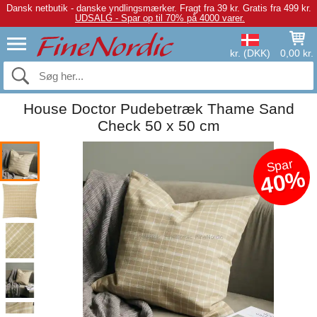
Dansk netbutik - danske yndlingsmærker.
Fragt fra 39 kr. Gratis fra 499 kr.
UDSALG - Spar op til 70% på 4000 varer.
kr. (DKK)
0,00 kr.
House Doctor Pudebetræk Thame Sand
Check 50 x 50 cm
Spar
40%