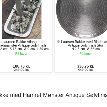
Ib Laursen Bakke Aflang med
Ib Laursen Bakke med Bladmøn
ladmønster Antique Sølvfinish
Antique Sølvfinish Stor
,2 cm, B 18 cm, Ø 0 cm, L 59 cm
H 2,5 cm, Ø 56 cm
På lager
På lager
186,75 kr.
336,75 kr.
249,00 kr.
449,00 kr.
kke med Hamret Mønster Antique Sølvfini