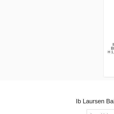
B
H 1
Ib Laursen Ba