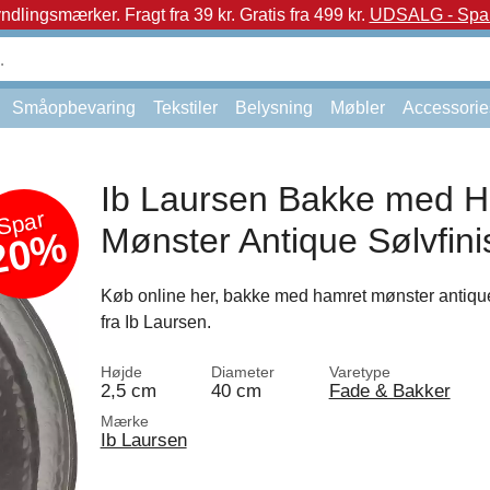
yndlingsmærker.
Fragt fra 39 kr. Gratis fra 499 kr.
UDSALG - Spar 
Småopbevaring
Tekstiler
Belysning
Møbler
Accessorie
Ib Laursen Bakke med 
Spar
Mønster Antique Sølvfini
20%
Køb online her, bakke med hamret mønster antique
fra Ib Laursen.
Højde
Diameter
Varetype
2,5 cm
40 cm
Fade & Bakker
Mærke
Ib Laursen