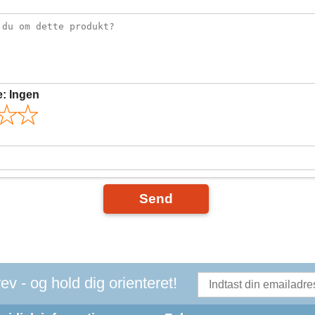
e:
Ingen
Send
v - og hold dig orienteret!