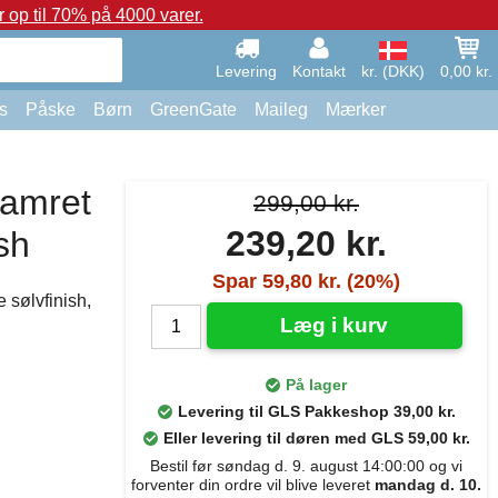
op til 70% på 4000 varer.
Levering
Kontakt
kr. (DKK)
0,00 kr.
s
Påske
Børn
GreenGate
Maileg
Mærker
Hamret
299,00 kr.
239,20 kr.
sh
Spar 59,80 kr. (20%)
 sølvfinish,
Læg i kurv
På lager
Levering til GLS Pakkeshop 39,00 kr.
Eller levering til døren med GLS 59,00 kr.
Bestil før søndag d. 9. august 14:00:00 og vi
forventer din ordre vil blive leveret
mandag d. 10.