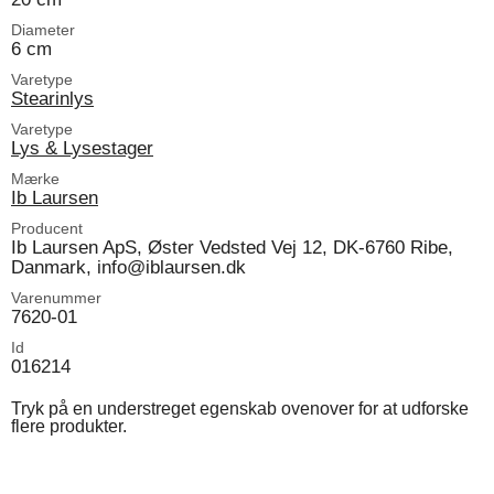
Diameter
6 cm
Varetype
Stearinlys
Varetype
Lys & Lysestager
Mærke
Ib Laursen
Producent
Ib Laursen ApS, Øster Vedsted Vej 12, DK-6760 Ribe,
Danmark, info@iblaursen.dk
Varenummer
7620-01
Id
016214
Tryk på en understreget egenskab ovenover for at udforske
flere produkter.