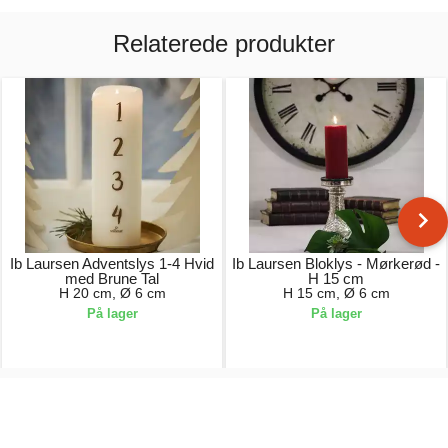
Relaterede produkter
Ib Laursen Adventslys 1-4 Hvid
Ib Laursen Bloklys - Mørkerød -
med Brune Tal
H 15 cm
H 20 cm, Ø 6 cm
H 15 cm, Ø 6 cm
På lager
På lager
79,00 kr.
49,00 kr.