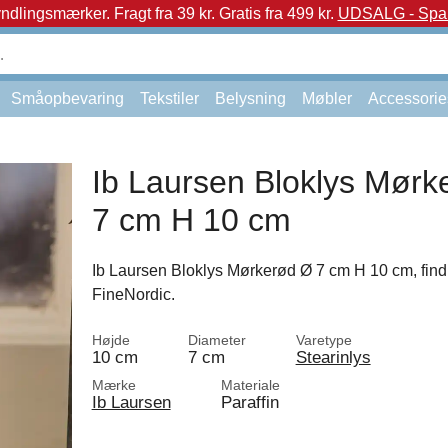
yndlingsmærker.
Fragt fra 39 kr. Gratis fra 499 kr.
UDSALG - Spar 
Småopbevaring
Tekstiler
Belysning
Møbler
Accessorie
Ib Laursen Bloklys Mørk
7 cm H 10 cm
Ib Laursen Bloklys Mørkerød Ø 7 cm H 10 cm, find
FineNordic.
Højde
Diameter
Varetype
10 cm
7 cm
Stearinlys
Mærke
Materiale
Ib Laursen
Paraffin