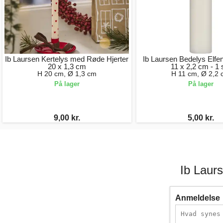
Ib Laursen Kertelys med Røde Hjerter
Ib Laursen Bedelys Elfe
20 x 1,3 cm
11 x 2,2 cm - 1 
H 20 cm, Ø 1,3 cm
H 11 cm, Ø 2,2
På lager
På lager
9,00 kr.
5,00 kr.
Ib Laur
Anmeldelse