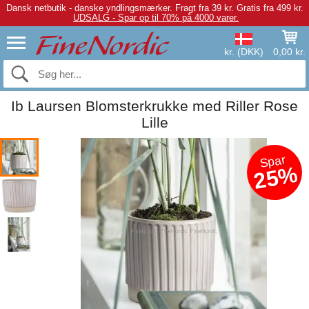
Dansk netbutik - danske yndlingsmærker.
Fragt fra 39 kr. Gratis fra 499 kr.
UDSALG - Spar op til 70% på 4000 varer.
kr. (DKK)
0,00 kr.
Ib Laursen Blomsterkrukke med Riller Rose
Lille
Spar
25%