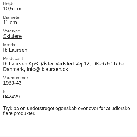
Højde
10,5 cm
Diameter
11 cm
Varetype
Skjulere
Mærke
Ib Laursen
Producent
Ib Laursen ApS, Øster Vedsted Vej 12, DK-6760 Ribe,
Danmark, info@iblaursen.dk
Varenummer
1983-43
Id
042429
Tryk på en understreget egenskab ovenover for at udforske
flere produkter.