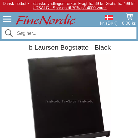
Dansk netbutik - danske yndlingsmærker.
Fragt fra 39 kr. Gratis fra 499 kr.
UDSALG - Spar op til 70% på 4000 varer.
kr. (DKK)
0,00 kr.
Ib Laursen Bogstøtte - Black