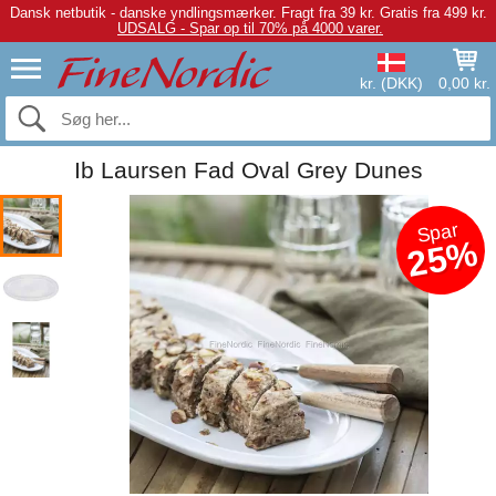
Dansk netbutik - danske yndlingsmærker.
Fragt fra 39 kr. Gratis fra 499 kr.
UDSALG - Spar op til 70% på 4000 varer.
kr. (DKK)
0,00 kr.
Ib Laursen Fad Oval Grey Dunes
Spar
25%