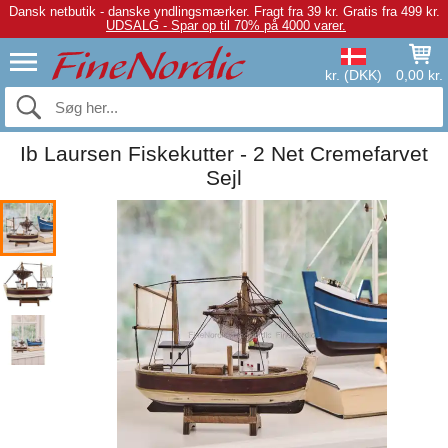
Dansk netbutik - danske yndlingsmærker.
Fragt fra 39 kr. Gratis fra 499 kr.
UDSALG - Spar op til 70% på 4000 varer.
kr. (DKK)
0,00 kr.
Ib Laursen Fiskekutter - 2 Net Cremefarvet
Sejl