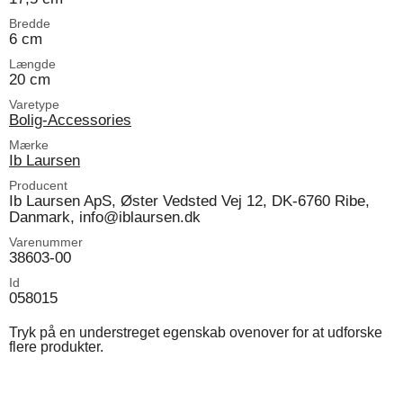
Bredde
6 cm
Længde
20 cm
Varetype
Bolig-Accessories
Mærke
Ib Laursen
Producent
Ib Laursen ApS, Øster Vedsted Vej 12, DK-6760 Ribe,
Danmark, info@iblaursen.dk
Varenummer
38603-00
Id
058015
Tryk på en understreget egenskab ovenover for at udforske
flere produkter.