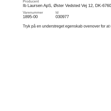
Producent
Ib Laursen ApS, Øster Vedsted Vej 12, DK-676
Varenummer
Id
1895-00
030977
Tryk på en understreget egenskab ovenover for at u