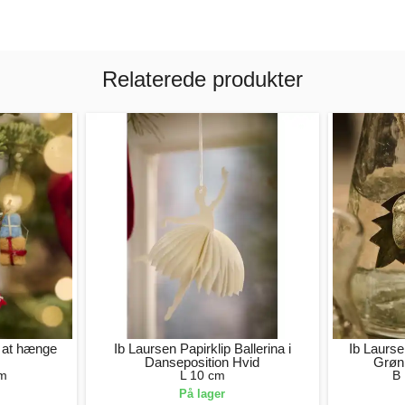
Relaterede produkter
l at hænge
Ib Laursen Papirklip Ballerina i
Ib Laurs
Danseposition Hvid
Grøn
cm
L 10 cm
B 
På lager