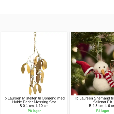
Ib Laursen Mistelten til Ophæng med
Ib Laursen Snemand ti
Hvide Perler Messing Stor
Stillenat Filt
B 0,1 cm, L 10 cm
B 4,3 cm, L 9 
På lager
På lager