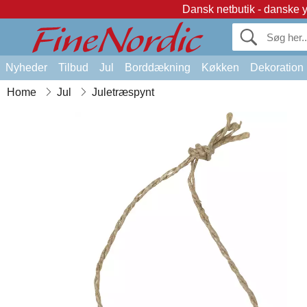
Dansk netbutik - danske 
Nyheder
Tilbud
Jul
Borddækning
Køkken
Dekoration
Home
Jul
Juletræspynt