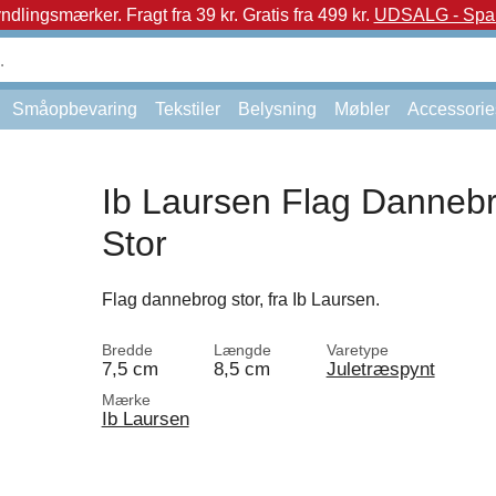
yndlingsmærker.
Fragt fra 39 kr. Gratis fra 499 kr.
UDSALG - Spar 
Småopbevaring
Tekstiler
Belysning
Møbler
Accessorie
Ib Laursen Flag Danneb
Stor
Flag dannebrog stor, fra Ib Laursen.
Bredde
Længde
Varetype
7,5 cm
8,5 cm
Juletræspynt
Mærke
Ib Laursen