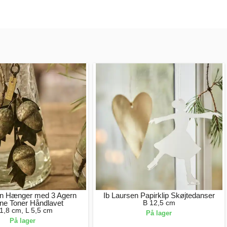
en Hænger med 3 Agern
Ib Laursen Papirklip Skøjtedanser
ne Toner Håndlavet
B 12,5 cm
1,8 cm, L 5,5 cm
På lager
På lager