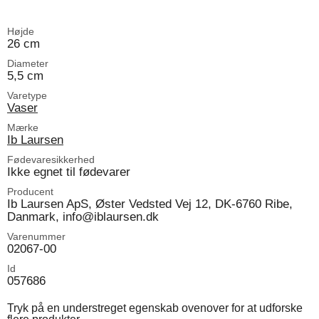
Højde
26 cm
Diameter
5,5 cm
Varetype
Vaser
Mærke
Ib Laursen
Fødevaresikkerhed
Ikke egnet til fødevarer
Producent
Ib Laursen ApS, Øster Vedsted Vej 12, DK-6760 Ribe,
Danmark, info@iblaursen.dk
Varenummer
02067-00
Id
057686
Tryk på en understreget egenskab ovenover for at udforske