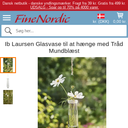
Dansk netbutik - danske yndlingsmærker.
Fragt fra 39 kr. Gratis fra 499 kr.
UDSALG - Spar op til 70% på 4000 varer.
kr. (DKK)
0,00 kr.
Ib Laursen Glasvase til at hænge med Tråd
Mundblæst