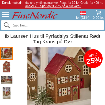
Dansk netbutik - danske yndlingsmærker.
Fragt fra 39 kr. Gratis fra 499 kr.
UDSALG - Spar op til 70% på 4000 varer.
kr. (DKK)
0,00 kr.
Ib Laursen Hus til Fyrfadslys Stillenat Rødt
Tag Krans på Dør
Spar
25%