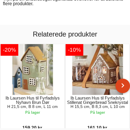
flere produkter.
Relaterede produkter
-20%
-10%
Ib Laursen Hus til Fyrfadslys
Ib Laursen Hus til Fyrfadslys
Nyhavn Brun Dør
Stillenat Gingerbread Snekrystal
H 21,5 cm, B 8 cm, L 11 cm
H 15,5 cm, B 8,3 cm, L 10 cm
På lager
På lager
159,20 kr.
161,10 kr.