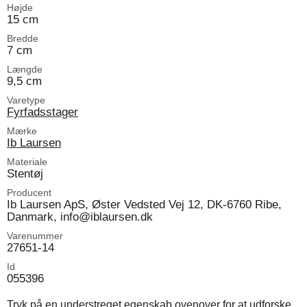
Højde
15 cm
Bredde
7 cm
Længde
9,5 cm
Varetype
Fyrfadsstager
Mærke
Ib Laursen
Materiale
Stentøj
Producent
Ib Laursen ApS, Øster Vedsted Vej 12, DK-6760 Ribe,
Danmark, info@iblaursen.dk
Varenummer
27651-14
Id
055396
Tryk på en understreget egenskab ovenover for at udforske