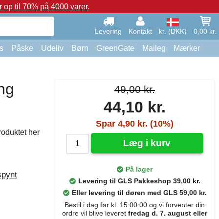
op til 70% på 4000 varer.
Levering
Kontakt
kr. (DKK)
0,00 kr.
s
Påske
Udeliv
Børn
GreenGate
Maileg
Mærker
ng
49,00 kr.
44,10 kr.
Spar 4,90 kr. (10%)
roduktet her
Læg i kurv
På lager
spynt
Levering til GLS Pakkeshop 39,00 kr.
Eller levering til døren med GLS 59,00 kr.
Bestil i dag før kl. 15:00:00 og vi forventer din
ordre vil blive leveret
fredag d. 7. august eller