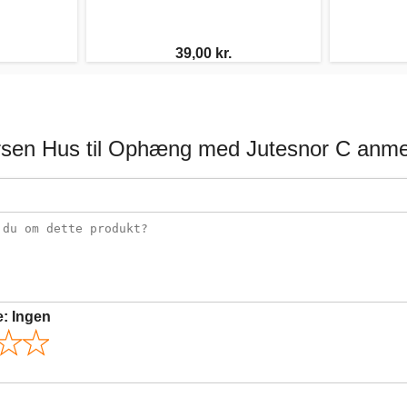
39,00 kr.
rsen Hus til Ophæng med Jutesnor C anme
e:
Ingen