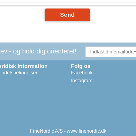
Send
v - og hold dig orienteret!
uridisk information
Følg os
ndelsbetingelser
Facebook
Instagram
FineNordic A/S - www.finenordic.dk