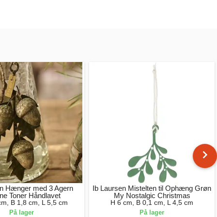
en Hænger med 3 Agern
Ib Laursen Mistelten til Ophæng Grøn
ne Toner Håndlavet
My Nostalgic Christmas
cm, B 1,8 cm, L 5,5 cm
H 6 cm, B 0,1 cm, L 4,5 cm
På lager
På lager