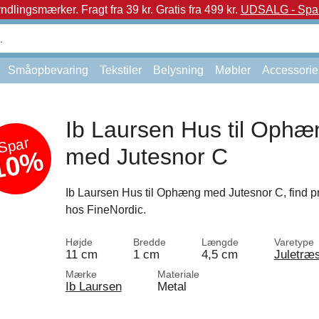
yndlingsmærker.
Fragt fra 39 kr. Gratis fra 499 kr.
UDSALG - Spar 
Småopbevaring
Tekstiler
Belysning
Møbler
Accessorie
Ib Laursen Hus til Ophæ
Spar
med Jutesnor C
10%
Ib Laursen Hus til Ophæng med Jutesnor C, find p
hos FineNordic.
Højde
Bredde
Længde
Varetype
11 cm
1 cm
4,5 cm
Juletræ
Mærke
Materiale
Ib Laursen
Metal