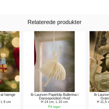
Relaterede produkter
l at hænge
Ib Laursen Papirklip Ballerina i
Ib Laurs
Danseposition Hvid
Grøn
 L 9 cm
H 14 cm, L 10 cm
H 11,5 
På lager