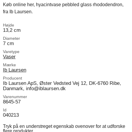
Køb online her, hyacintvase pebbled glass rhododendron,
fra Ib Laursen.
Højde
13,2 cm
Diameter
7 cm
Varetype
Vaser
Mærke
Ib Laursen
Producent
Ib Laursen ApS, Øster Vedsted Vej 12, DK-6760 Ribe,
Danmark, info@iblaursen.dk
Varenummer
8645-57
Id
040213
Tryk på en understreget egenskab ovenover for at udforske
flere produkter.