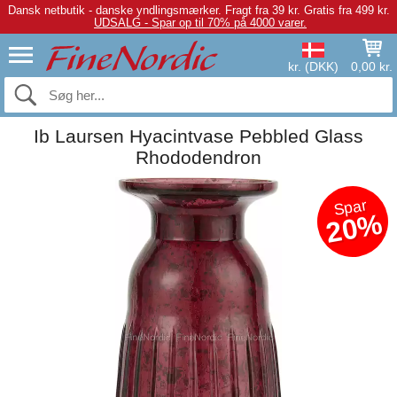
Dansk netbutik - danske yndlingsmærker.
Fragt fra 39 kr. Gratis fra 499 kr.
UDSALG - Spar op til 70% på 4000 varer.
kr. (DKK)
0,00 kr.
Ib Laursen Hyacintvase Pebbled Glass
Rhododendron
Spar
20%