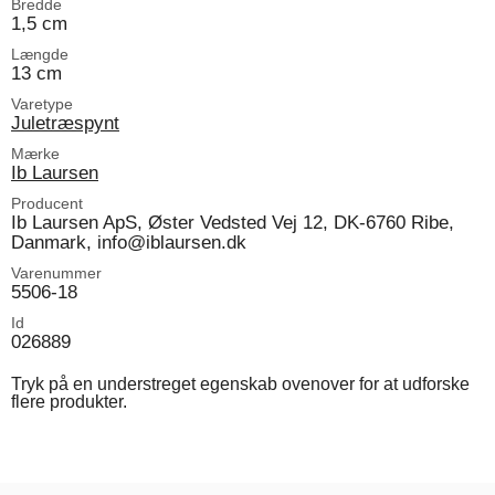
Bredde
1,5 cm
Længde
13 cm
Varetype
Juletræspynt
Mærke
Ib Laursen
Producent
Ib Laursen ApS, Øster Vedsted Vej 12, DK-6760 Ribe,
Danmark, info@iblaursen.dk
Varenummer
5506-18
Id
026889
Tryk på en understreget egenskab ovenover for at udforske
flere produkter.