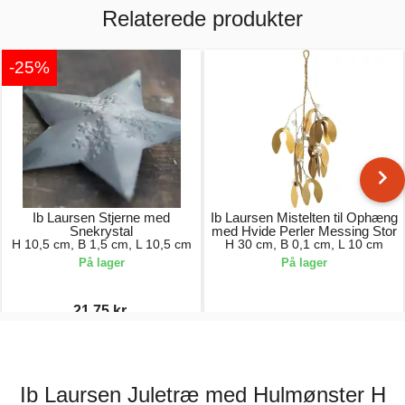
Relaterede produkter
-25%
Ib Laursen Stjerne med
Ib Laursen Mistelten til Ophæng
Snekrystal
med Hvide Perler Messing Stor
H 10,5 cm, B 1,5 cm, L 10,5 cm
H 30 cm, B 0,1 cm, L 10 cm
På lager
På lager
21,75 kr.
29,00 kr.
99,00 kr.
Ib Laursen Juletræ med Hulmønster H