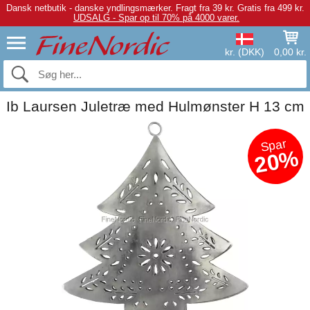
Dansk netbutik - danske yndlingsmærker.
Fragt fra 39 kr. Gratis fra 499 kr.
UDSALG - Spar op til 70% på 4000 varer.
kr. (DKK)
0,00 kr.
Ib Laursen Juletræ med Hulmønster H 13 cm
Spar
20%