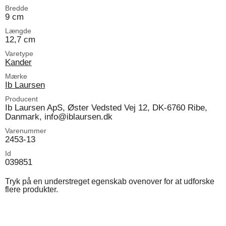
Bredde
9 cm
Længde
12,7 cm
Varetype
Kander
Mærke
Ib Laursen
Producent
Ib Laursen ApS, Øster Vedsted Vej 12, DK-6760 Ribe,
Danmark, info@iblaursen.dk
Varenummer
2453-13
Id
039851
Tryk på en understreget egenskab ovenover for at udforske
flere produkter.