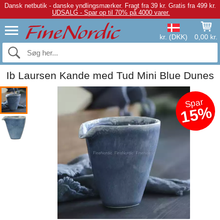
Dansk netbutik - danske yndlingsmærker.
Fragt fra 39 kr. Gratis fra 499 kr.
UDSALG - Spar op til 70% på 4000 varer.
kr. (DKK)
0,00 kr.
Ib Laursen Kande med Tud Mini Blue Dunes
Spar
15%