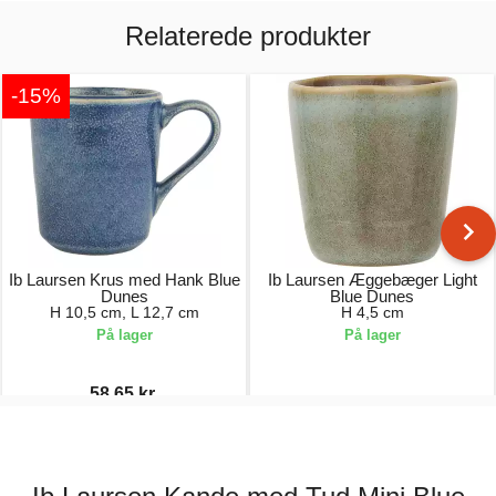
Relaterede produkter
-15%
Ib Laursen Krus med Hank Blue
Ib Laursen Æggebæger Light
Dunes
Blue Dunes
H 10,5 cm, L 12,7 cm
H 4,5 cm
På lager
På lager
58,65 kr.
69,00 kr.
29,00 kr.