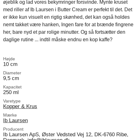
øjeblik og lad vores bekymringer forsvinde. Mynte kruset
med riller af Ib Laursen i Butter Cream er perfekt til det. Det
er ikke kun visuelt en rigtig skønhed, det kan også holdes
nemt takket være hanken, Ingen fare for at brænde fingrene
her, bare nyd et par rolige minutter. Og så fortsætter den
daglige rutine ... indtil måske endnu en kop kaffe?
Højde
10 cm
Diameter
9,5 cm
Kapacitet
250 ml
Varetype
Kopper & Krus
Mærke
Ib Laursen
Producent
Ib Laursen ApS, Øster Vedsted Vej 12, DK-6760 Ribe,
Danmark, info@iblaursen.dk