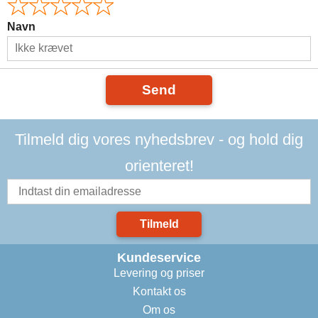
Navn
Send
Tilmeld dig vores nyhedsbrev - og hold dig
orienteret!
Tilmeld
Kundeservice
Levering og priser
Kontakt os
Om os