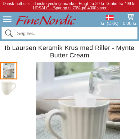
Dansk netbutik - danske yndlingsmærker.
Fragt fra 39 kr. Gratis fra 499 kr.
UDSALG - Spar op til 70% på 4000 varer.
kr. (DKK)
0,00 kr.
Ib Laursen Keramik Krus med Riller - Mynte
Butter Cream