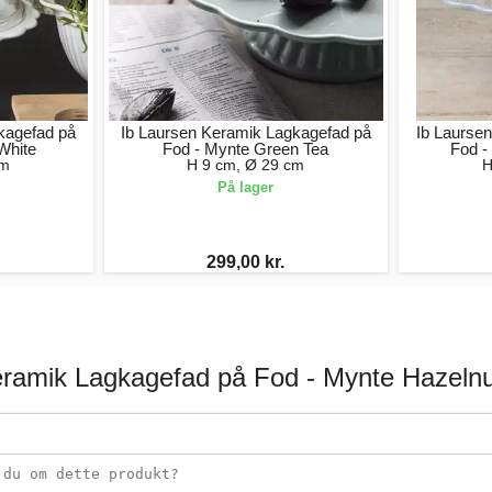
kagefad på
Ib Laursen Keramik Lagkagefad på
Ib Laurse
White
Fod - Mynte Green Tea
Fod -
cm
H 9 cm, Ø 29 cm
H
På lager
299,00 kr.
eramik Lagkagefad på Fod - Mynte Hazelnu