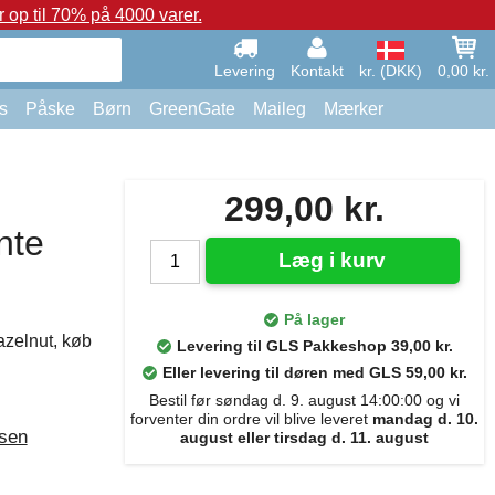
op til 70% på 4000 varer.
Levering
Kontakt
kr. (DKK)
0,00 kr.
s
Påske
Børn
GreenGate
Maileg
Mærker
299,00 kr.
nte
Læg i kurv
På lager
zelnut, køb
Levering til GLS Pakkeshop 39,00 kr.
Eller levering til døren med GLS 59,00 kr.
Bestil før søndag d. 9. august 14:00:00 og vi
forventer din ordre vil blive leveret
mandag d. 10.
rsen
august eller tirsdag d. 11. august