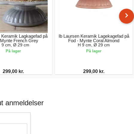
n Keramik Lagkagefad på
Ib Laursen Keramik Lagekagefad på
 Mynte French Grey
Fod - Mynte Coral Almond
 9 cm, Ø 29 cm
H 9 cm, Ø 29 cm
På lager
På lager
299,00 kr.
299,00 kr.
t anmeldelser