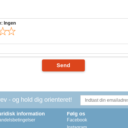
e:
Ingen
Send
v - og hold dig orienteret!
uridisk information
Følg os
ndelsbetingelser
Facebook
Instagram