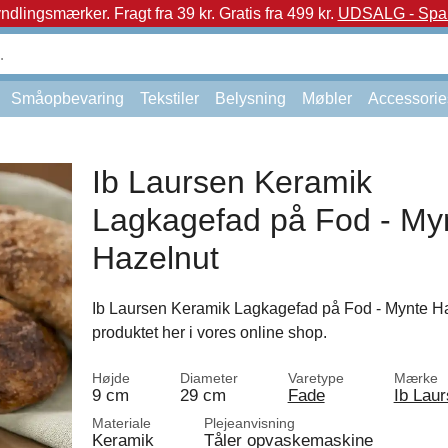
yndlingsmærker.
Fragt fra 39 kr. Gratis fra 499 kr.
UDSALG - Spar 
Småopbevaring
Tekstiler
Belysning
Møbler
Accessorie
Ib Laursen Keramik
Lagkagefad på Fod - My
Hazelnut
Ib Laursen Keramik Lagkagefad på Fod - Mynte Ha
produktet her i vores online shop.
Højde
Diameter
Varetype
Mærke
9 cm
29 cm
Fade
Ib Lau
Materiale
Plejeanvisning
Keramik
Tåler opvaskemaskine