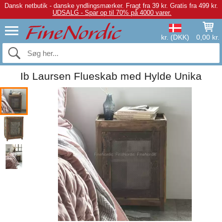
Dansk netbutik - danske yndlingsmærker.
Fragt fra 39 kr. Gratis fra 499 kr.
UDSALG - Spar op til 70% på 4000 varer.
kr. (DKK)
0,00 kr.
Ib Laursen Flueskab med Hylde Unika