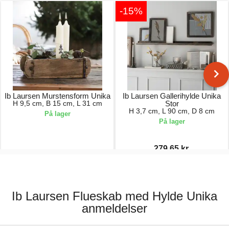
-15%
Ib Laursen Murstensform Unika
Ib Laursen Gallerihylde Unika
H 9,5 cm, B 15 cm, L 31 cm
Stor
H 3,7 cm, L 90 cm, D 8 cm
På lager
På lager
279,65 kr.
75,00 kr.
329,00 kr.
Ib Laursen Flueskab med Hylde Unika
anmeldelser