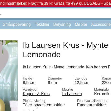
yndlingsmærker.
Fragt fra 39 kr. Gratis fra 499 kr.
UDSALG - Spar 
Småopbevaring
Tekstiler
Belysning
Møbler
Accessorie
Ib Laursen Krus - Mynte
Lemonade
Ib Laursen Krus - Mynte Lemonade, køb her hos F
Højde
Diameter
Længde
Kapac
8,5 cm
9 cm
12,5 cm
220 
Varetype
Mærke
Materiale
Kopper & Krus
Ib Laursen
Keramik
Plejeanvisning
Fødevaresikkerhed
Tåler opvaskemaskine
Fødevaresikker