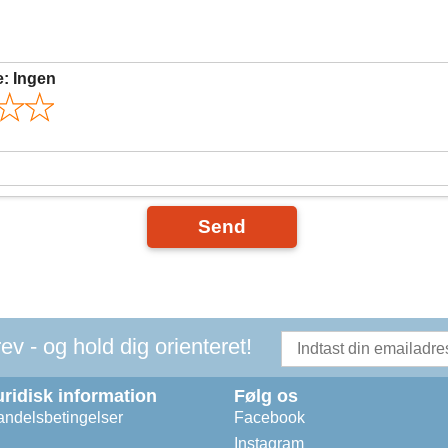
e:
Ingen
Send
v - og hold dig orienteret!
uridisk information
Følg os
ndelsbetingelser
Facebook
Instagram