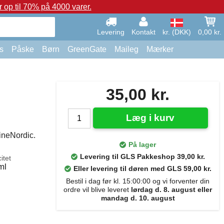
op til 70% på 4000 varer.
Levering
Kontakt
kr. (DKK)
0,00 kr.
s
Påske
Børn
GreenGate
Maileg
Mærker
35,00 kr.
Læg i kurv
ineNordic.
På lager
Levering til GLS Pakkeshop 39,00 kr.
itet
ml
Eller levering til døren med GLS 59,00 kr.
Bestil i dag før kl. 15:00:00 og vi forventer din
ordre vil blive leveret
lørdag d. 8. august eller
mandag d. 10. august