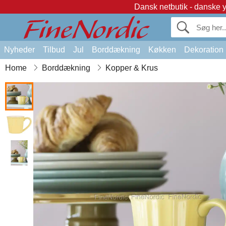
Dansk netbutik - danske 
Nyheder
Tilbud
Jul
Borddækning
Køkken
Dekoration
Home
Borddækning
Kopper & Krus