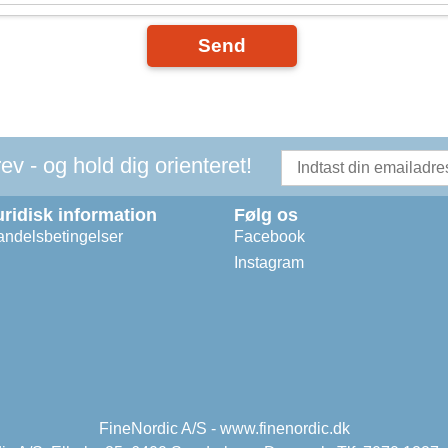
Send
v - og hold dig orienteret!
uridisk information
Følg os
ndelsbetingelser
Facebook
Instagram
FineNordic A/S - www.finenordic.dk