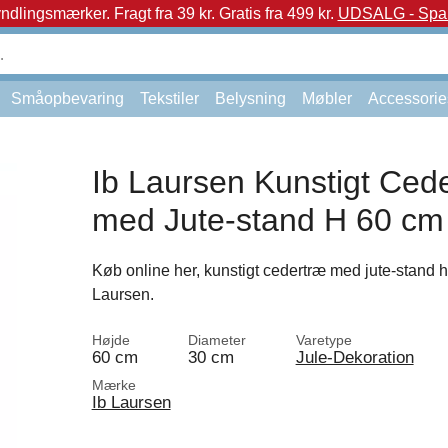
yndlingsmærker.
Fragt fra 39 kr. Gratis fra 499 kr.
UDSALG - Spar 
Småopbevaring
Tekstiler
Belysning
Møbler
Accessorie
Ib Laursen Kunstigt Ced
med Jute-stand H 60 cm
Køb online her, kunstigt cedertræ med jute-stand h 
Laursen.
Højde
Diameter
Varetype
60 cm
30 cm
Jule-Dekoration
Mærke
Ib Laursen