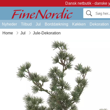
Dansk netbutik - danske 
Nyheder
Tilbud
Jul
Borddækning
Køkken
Dekoration
Home
Jul
Jule-Dekoration