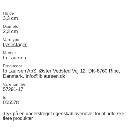
Højde
3,3 cm
Diameter
2,3 cm
Varetype
Lysestager
Mærke
Ib Laursen
Producent
Ib Laursen ApS, Øster Vedsted Vej 12, DK-6760 Ribe,
Danmark, info@iblaursen.dk
Varenummer
57291-17
Id
055578
Tryk på en understreget egenskab ovenover for at udforske
flere produkter.