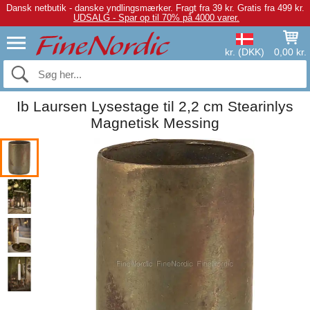
Dansk netbutik - danske yndlingsmærker.
Fragt fra 39 kr. Gratis fra 499 kr.
UDSALG - Spar op til 70% på 4000 varer.
kr. (DKK)
0,00 kr.
Ib Laursen Lysestage til 2,2 cm Stearinlys
Magnetisk Messing