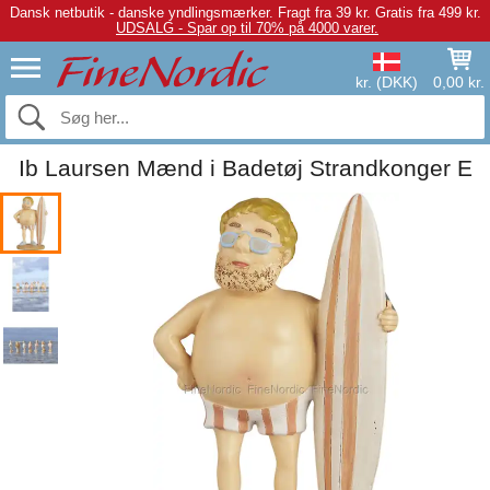
Dansk netbutik - danske yndlingsmærker.
Fragt fra 39 kr. Gratis fra 499 kr.
UDSALG - Spar op til 70% på 4000 varer.
kr. (DKK)
0,00 kr.
Ib Laursen Mænd i Badetøj Strandkonger E