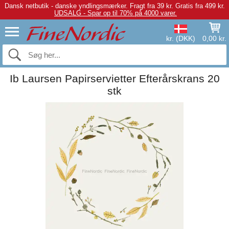
Dansk netbutik - danske yndlingsmærker.
Fragt fra 39 kr. Gratis fra 499 kr.
UDSALG - Spar op til 70% på 4000 varer.
kr. (DKK)
0,00 kr.
Ib Laursen Papirservietter Efterårskrans 20
stk