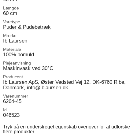
Længde
60 cm
Varetype
Puder & Pudebetræk
Mærke
Ib Laursen
Materiale
100% bomuld
Plejeanvisning
Maskinvask ved 30°C
Producent
Ib Laursen ApS, Øster Vedsted Vej 12, DK-6760 Ribe,
Danmark, info@iblaursen.dk
Varenummer
6264-45
Id
046523
Tryk på en understreget egenskab ovenover for at udforske
flere produkter.