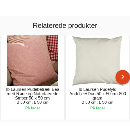
Relaterede produkter
Ib Laursen Pudebetræk Bea
Ib Laursen Pudefyld
med Røde og Naturfarvede
Andefjer+Dun 50 x 50 cm 800
Striber 50 x 50 cm
gram
B 50 cm, L 50 cm
B 50 cm, L 50 cm
På lager
På lager
129,00 kr.
99,00 kr.