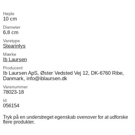
Højde
10 cm
Diameter
6,8 cm
Varetype
Stearinlys
Mærke
Ib Laursen
Producent
Ib Laursen ApS, Øster Vedsted Vej 12, DK-6760 Ribe,
Danmark, info@iblaursen.dk
Varenummer
78023-18
Id
056154
Tryk på en understreget egenskab ovenover for at udforske
flere produkter.