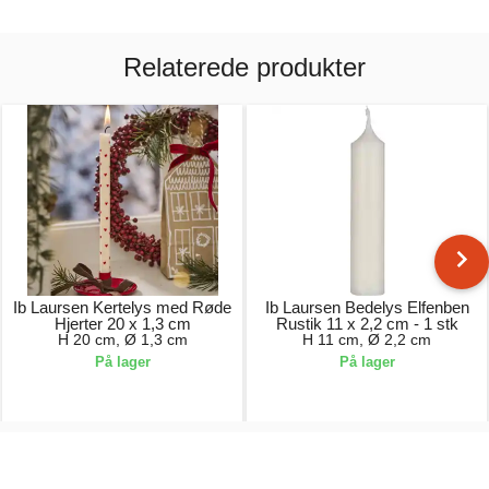
Relaterede produkter
Ib Laursen Kertelys med Røde
Ib Laursen Bedelys Elfenben
Hjerter 20 x 1,3 cm
Rustik 11 x 2,2 cm - 1 stk
H 20 cm, Ø 1,3 cm
H 11 cm, Ø 2,2 cm
På lager
På lager
9,00 kr.
5,00 kr.