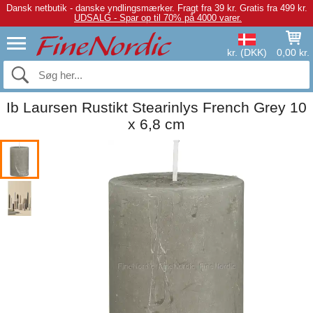
Dansk netbutik - danske yndlingsmærker.
Fragt fra 39 kr. Gratis fra 499 kr.
UDSALG - Spar op til 70% på 4000 varer.
kr. (DKK)
0,00 kr.
Ib Laursen Rustikt Stearinlys French Grey 10
x 6,8 cm