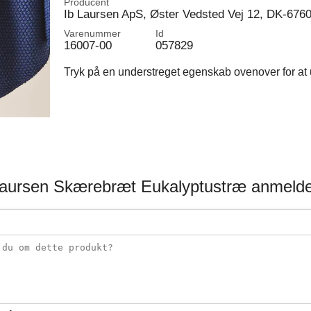
Producent
Ib Laursen ApS, Øster Vedsted Vej 12, DK-676
Varenummer
Id
16007-00
057829
Tryk på en understreget egenskab ovenover for at u
Laursen Skærebræt Eukalyptustræ anmelde