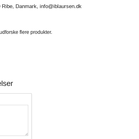
0 Ribe, Danmark, info@iblaursen.dk
dforske flere produkter.
lser