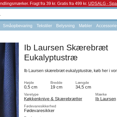
yndlingsmærker.
Fragt fra 39 kr. Gratis fra 499 kr.
UDSALG - Spar 
Småopbevaring
Tekstiler
Belysning
Møbler
Accessorie
Ib Laursen Skærebræt
Eukalyptustræ
Ib Laursen skærebræt eukalyptustræ, køb her i vor
Højde
Bredde
Længde
0,5 cm
19 cm
34,5 cm
Varetype
Mærke
Køkkenknive & Skærebrætter
Ib Laursen
Fødevaresikkerhed
Fødevaresikker