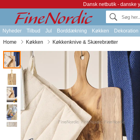
Dansk netbutik - danske 
Nyheder
Tilbud
Jul
Borddækning
Køkken
Dekoration
Home
Køkken
Køkkenknive & Skærebrætter