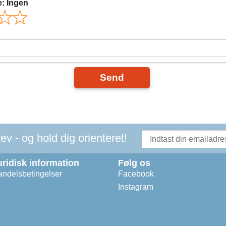
e:
Ingen
Send
v - og hold dig orienteret!
uridisk information
Følg os
ndelsbetingelser
Facebook
Instagram