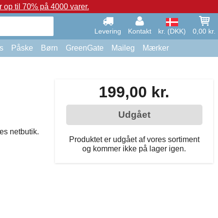
op til 70% på 4000 varer.
Levering
Kontakt
kr. (DKK)
0,00 kr.
s
Påske
Børn
GreenGate
Maileg
Mærker
199,00 kr.
Udgået
es netbutik.
Produktet er udgået af vores sortiment
og kommer ikke på lager igen.