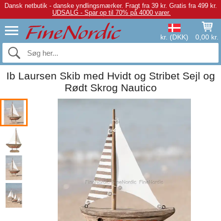
Dansk netbutik - danske yndlingsmærker.
Fragt fra 39 kr. Gratis fra 499 kr.
UDSALG - Spar op til 70% på 4000 varer.
kr. (DKK)
0,00 kr.
Ib Laursen Skib med Hvidt og Stribet Sejl og
Rødt Skrog Nautico