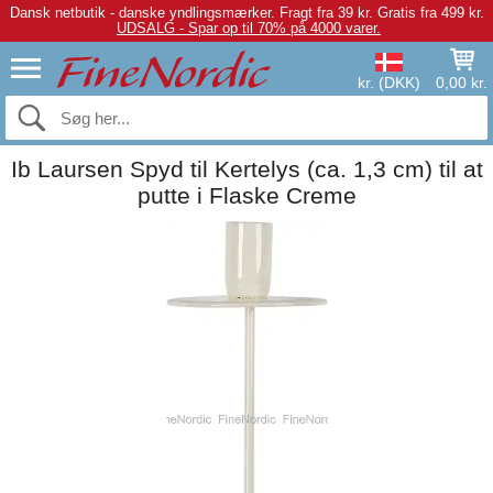
Dansk netbutik - danske yndlingsmærker.
Fragt fra 39 kr. Gratis fra 499 kr.
UDSALG - Spar op til 70% på 4000 varer.
kr. (DKK)
0,00 kr.
Ib Laursen Spyd til Kertelys (ca. 1,3 cm) til at
putte i Flaske Creme