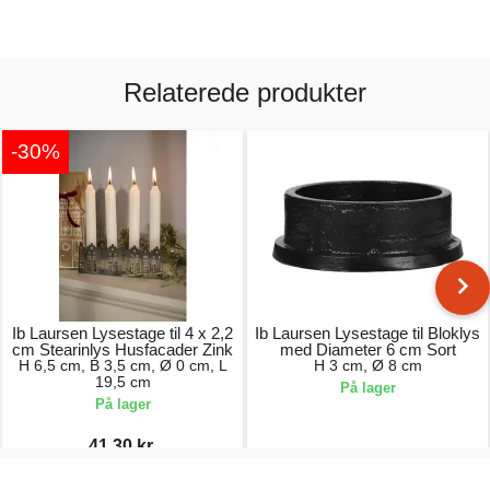
Relaterede produkter
-30%
Ib Laursen Lysestage til 4 x 2,2
Ib Laursen Lysestage til Bloklys
cm Stearinlys Husfacader Zink
med Diameter 6 cm Sort
H 6,5 cm, B 3,5 cm, Ø 0 cm, L
H 3 cm, Ø 8 cm
19,5 cm
På lager
På lager
41,30 kr.
59,00 kr.
49,00 kr.