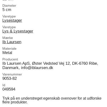
Diameter
5 cm
Varetype
Lysestager
Varetype
Lys & Lysestager
Mærke
Ib Laursen
Materiale
Metal
Producent
Ib Laursen ApS, Øster Vedsted Vej 12, DK-6760 Ribe,
Danmark, info@iblaursen.dk
Varenummer
9053-82
Id
049594
Tryk på en understreget egenskab ovenover for at udforske
flere produkter.