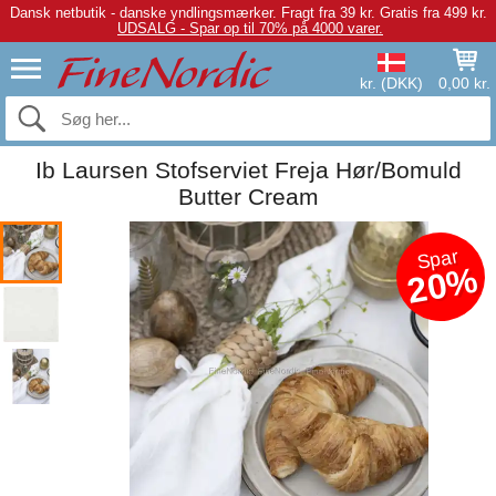
Dansk netbutik - danske yndlingsmærker.
Fragt fra 39 kr. Gratis fra 499 kr.
UDSALG - Spar op til 70% på 4000 varer.
kr. (DKK)
0,00 kr.
Ib Laursen Stofserviet Freja Hør/Bomuld
Butter Cream
Spar
20%