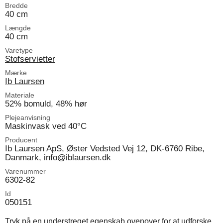
Bredde
40 cm
Længde
40 cm
Varetype
Stofservietter
Mærke
Ib Laursen
Materiale
52% bomuld, 48% hør
Plejeanvisning
Maskinvask ved 40°C
Producent
Ib Laursen ApS, Øster Vedsted Vej 12, DK-6760 Ribe,
Danmark, info@iblaursen.dk
Varenummer
6302-82
Id
050151
Tryk på en understreget egenskab ovenover for at udforske