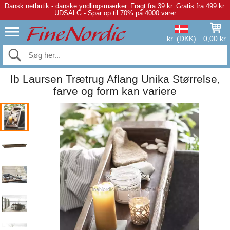
Dansk netbutik - danske yndlingsmærker.
Fragt fra 39 kr. Gratis fra 499 kr.
UDSALG - Spar op til 70% på 4000 varer.
kr. (DKK)
0,00 kr.
Ib Laursen Trætrug Aflang Unika Størrelse,
farve og form kan variere