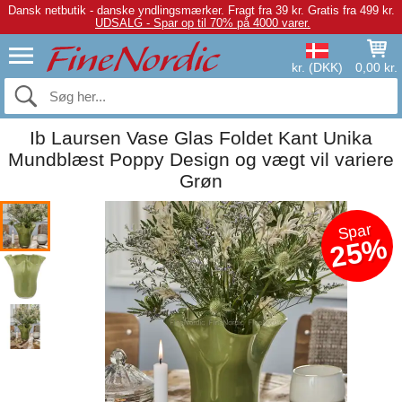
Dansk netbutik - danske yndlingsmærker.
Fragt fra 39 kr. Gratis fra 499 kr.
UDSALG - Spar op til 70% på 4000 varer.
kr. (DKK)
0,00 kr.
Ib Laursen Vase Glas Foldet Kant Unika
Mundblæst Poppy Design og vægt vil variere
Grøn
Spar
25%