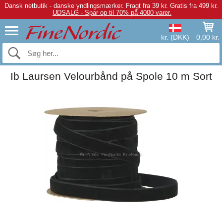
Dansk netbutik - danske yndlingsmærker.
Fragt fra 39 kr. Gratis fra 499 kr.
UDSALG - Spar op til 70% på 4000 varer.
kr. (DKK)
0,00 kr.
Ib Laursen Velourbånd på Spole 10 m Sort