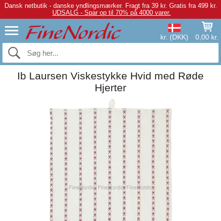
Dansk netbutik - danske yndlingsmærker.
Fragt fra 39 kr. Gratis fra 499 kr.
UDSALG - Spar op til 70% på 4000 varer.
kr. (DKK)
0,00 kr.
Ib Laursen Viskestykke Hvid med Røde
Hjerter