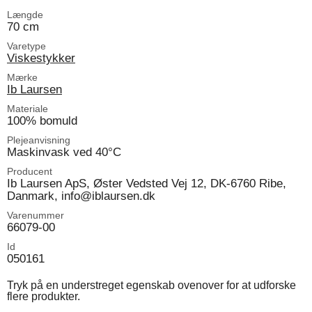
Længde
70 cm
Varetype
Viskestykker
Mærke
Ib Laursen
Materiale
100% bomuld
Plejeanvisning
Maskinvask ved 40°C
Producent
Ib Laursen ApS, Øster Vedsted Vej 12, DK-6760 Ribe,
Danmark, info@iblaursen.dk
Varenummer
66079-00
Id
050161
Tryk på en understreget egenskab ovenover for at udforske
flere produkter.