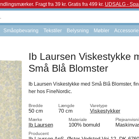
yndlingsmærker.
Fragt fra 39 kr. Gratis fra 499 kr.
UDSALG - Spar 
Småopbevaring
Tekstiler
Belysning
Møbler
Accessorie
Ib Laursen Viskestykke 
Små Blå Blomster
Ib Laursen Viskestykke med Små Blå Blomster, fin
her hos FineNordic.
Bredde
Længde
Varetype
50 cm
70 cm
Viskestykker
Mærke
Materiale
Plejeanvisn
Ib Laursen
100% bomuld
Maskinva
Producent
Ib Laursen ApS, Øster Vedsted Vej 12, DK-676