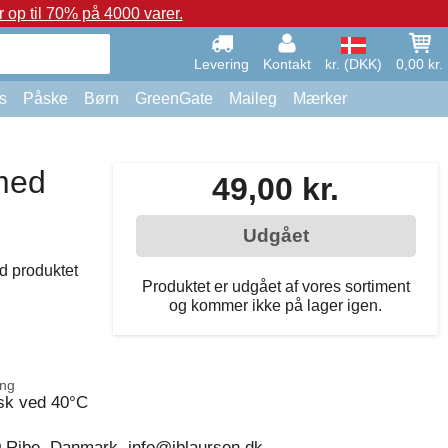
op til 70% på 4000 varer.
Levering
Kontakt
kr. (DKK)
0,00 kr.
s
Påske
Børn
GreenGate
Maileg
Mærker
med
49,00 kr.
Udgået
d produktet
Produktet er udgået af vores sortiment
og kommer ikke på lager igen.
ing
sk ved 40°C
0 Ribe, Danmark, info@iblaursen.dk