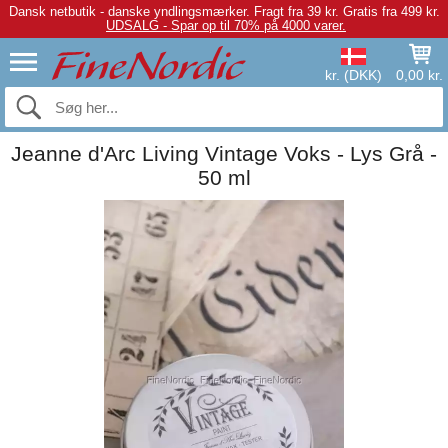
Dansk netbutik - danske yndlingsmærker.
Fragt fra 39 kr. Gratis fra 499 kr.
UDSALG - Spar op til 70% på 4000 varer.
kr. (DKK)
0,00 kr.
Jeanne d'Arc Living Vintage Voks - Lys Grå -
50 ml