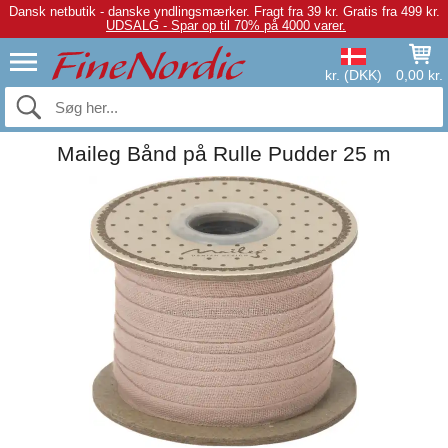
Dansk netbutik - danske yndlingsmærker.
Fragt fra 39 kr. Gratis fra 499 kr.
UDSALG - Spar op til 70% på 4000 varer.
kr. (DKK)
0,00 kr.
Maileg Bånd på Rulle Pudder 25 m