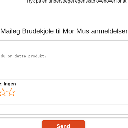
Tryk på en understreget egenskab ovenover for at u
Maileg Brudekjole til Mor Mus anmeldelser
e:
Ingen
Send