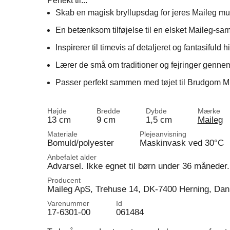
Perfekt til...
Skab en magisk bryllupsdag for jeres Maileg mu
En betænksom tilføjelse til en elsket Maileg-sam
Inspirerer til timevis af detaljeret og fantasifuld h
Lærer de små om traditioner og fejringer gennem
Passer perfekt sammen med tøjet til Brudgom Mus
Højde
Bredde
Dybde
Mærke
13 cm
9 cm
1,5 cm
Maileg
Materiale
Plejeanvisning
Bomuld/polyester
Maskinvask ved 30°C
Anbefalet alder
Advarsel. Ikke egnet til børn under 36 måneder
Producent
Maileg ApS, Trehuse 14, DK-7400 Herning, Da
Varenummer
Id
17-6301-00
061484