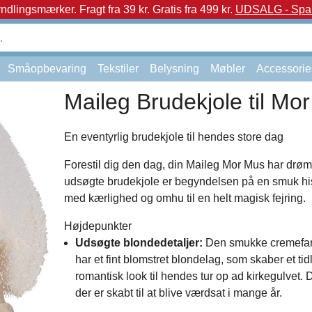
yndlingsmærker.
Fragt fra 39 kr. Gratis fra 499 kr.
UDSALG - Spar 
Småopbevaring
Tekstiler
Belysning
Møbler
Accessorie
Maileg Brudekjole til Mo
En eventyrlig brudekjole til hendes store dag
Forestil dig den dag, din Maileg Mor Mus har drø
udsøgte brudekjole er begyndelsen på en smuk his
med kærlighed og omhu til en helt magisk fejring.
Højdepunkter
Udsøgte blondedetaljer:
Den smukke cremefar
har et fint blomstret blondelag, som skaber et tid
romantisk look til hendes tur op ad kirkegulvet. D
der er skabt til at blive værdsat i mange år.