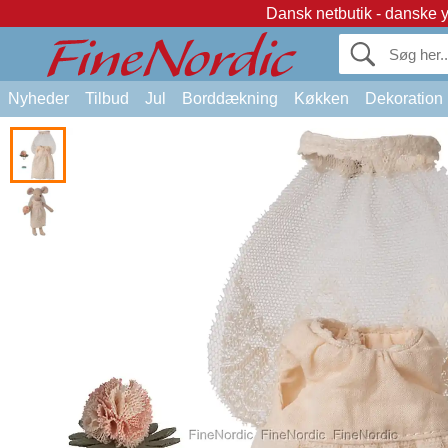
Dansk netbutik - danske 
Nyheder
Tilbud
Jul
Borddækning
Køkken
Dekoration