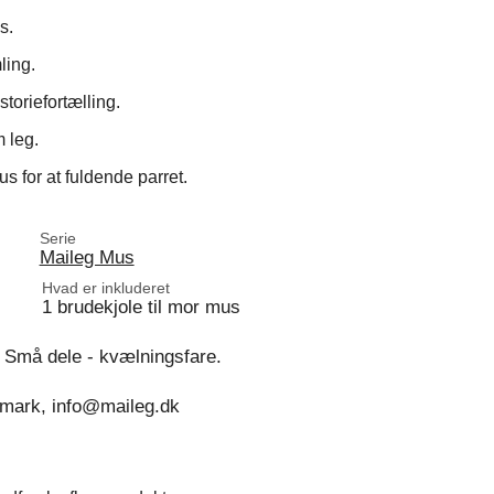
s.
ling.
istoriefortælling.
 leg.
 for at fuldende parret.
Serie
Maileg Mus
Hvad er inkluderet
1 brudekjole til mor mus
. Små dele - kvælningsfare.
nmark, info@maileg.dk