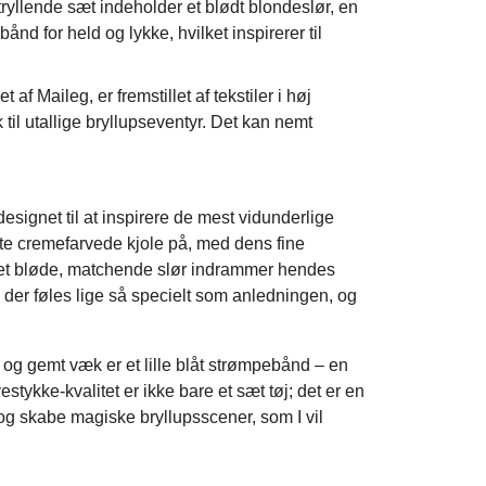
tryllende sæt indeholder et blødt blondeslør, en
nd for held og lykke, hvilket inspirerer til
 af Maileg, er fremstillet af tekstiler i høj
 til utallige bryllupseventyr. Det kan nemt
esignet til at inspirere de mest vidunderlige
ante cremefarvede kjole på, med dens fine
 Det bløde, matchende slør indrammer hendes
æt, der føles lige så specielt som anledningen, og
og gemt væk er et lille blåt strømpebånd – en
rvestykke-kvalitet er ikke bare et sæt tøj; det er en
i og skabe magiske bryllupsscener, som I vil