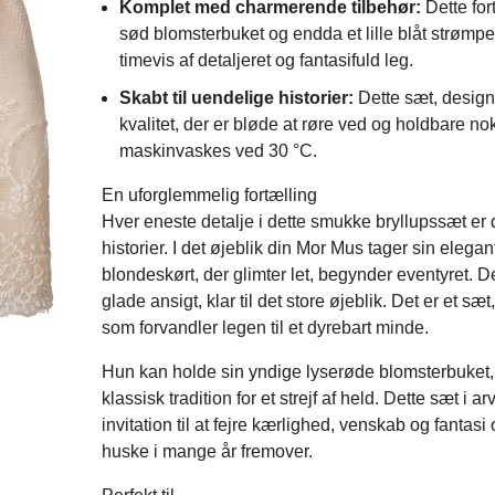
Komplet med charmerende tilbehør:
Dette for
sød blomsterbuket og endda et lille blåt strømpebå
timevis af detaljeret og fantasifuld leg.
Skabt til uendelige historier:
Dette sæt, designet
kvalitet, der er bløde at røre ved og holdbare nok
maskinvaskes ved 30 °C.
En uforglemmelig fortælling
Hver eneste detalje i dette smukke bryllupssæt er d
historier. I det øjeblik din Mor Mus tager sin eleg
blondeskørt, der glimter let, begynder eventyret.
glade ansigt, klar til det store øjeblik. Det er et s
som forvandler legen til et dyrebart minde.
Hun kan holde sin yndige lyserøde blomsterbuket, 
klassisk tradition for et strejf af held. Dette sæt i a
invitation til at fejre kærlighed, venskab og fantas
huske i mange år fremover.