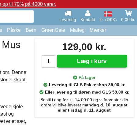
op til 70% på 4000 varer.
Levering
Kontakt
kr. (DKK)
0,00 kr.
s
Påske
Børn
GreenGate
Maileg
Mærker
r Mus
129,00 kr.
Læg i kurv
mt om. Denne
På lager
torie, skabt
Levering til GLS Pakkeshop 39,00 kr.
Eller levering til døren med GLS 59,00 kr.
Bestil i dag før kl. 14:00:00 og vi forventer din
ordre vil blive leveret
mandag d. 10. august
vede kjole
eller tirsdag d. 11. august
løst og
et er et sæt,